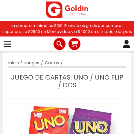
La compra mínima es $100. El envío es gratis por compras
superiores a $2500 en Montevideo y a $4000 en el interior del país
Inicio
/
Juegos
/
Cartas
/
JUEGO DE CARTAS: UNO / UNO FLIP
/ DOS