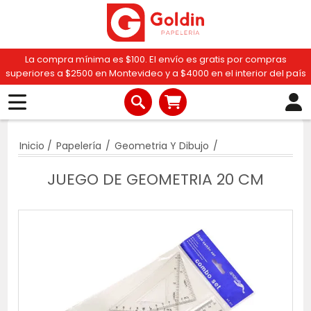
La compra mínima es $100. El envío es gratis por compras
superiores a $2500 en Montevideo y a $4000 en el interior del país
Inicio
/
Papelería
/
Geometria Y Dibujo
/
JUEGO DE GEOMETRIA 20 CM