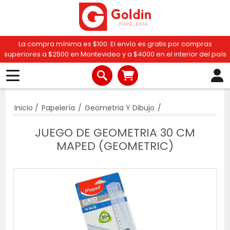
La compra mínima es $100. El envío es gratis por compras
superiores a $2500 en Montevideo y a $4000 en el interior del país
Inicio
/
Papelería
/
Geometria Y Dibujo
/
JUEGO DE GEOMETRIA 30 CM
MAPED (GEOMETRIC)