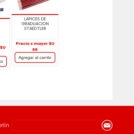
LAPICES DE
GRADUACION
N
STAEDTLER
Precio x mayor $U
 $U
66
etín