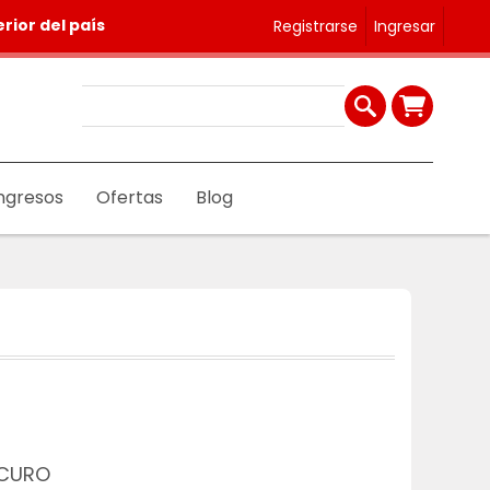
rior del país
Registrarse
Ingresar
ngresos
Ofertas
Blog
SCURO