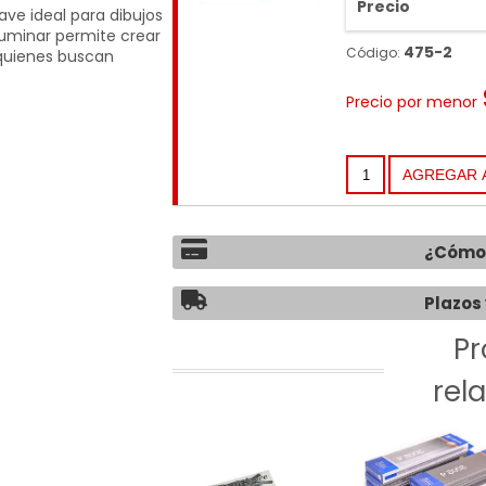
Precio
ave ideal para dibujos
ifuminar permite crear
475-2
Código:
 quienes buscan
Precio por menor
¿Cómo 
Plazos 
Pr
rel