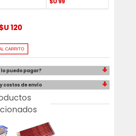
$U 99
$U 120
lo puedo pagar?
y costos de envío
oductos
acionados