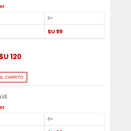
or
6+
$U 99
$U 120
AVE
or
6+