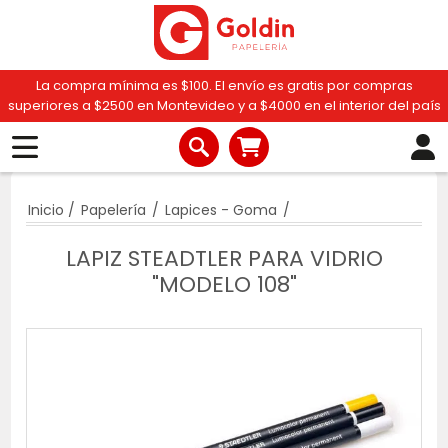
La compra mínima es $100. El envío es gratis por compras
superiores a $2500 en Montevideo y a $4000 en el interior del país
Inicio
/
Papelería
/
Lapices - Goma
/
LAPIZ STEADTLER PARA VIDRIO
"MODELO 108"