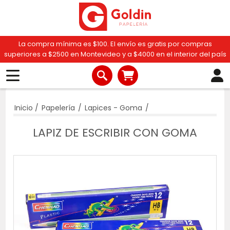
La compra mínima es $100. El envío es gratis por compras
superiores a $2500 en Montevideo y a $4000 en el interior del país
Inicio
/
Papelería
/
Lapices - Goma
/
LAPIZ DE ESCRIBIR CON GOMA