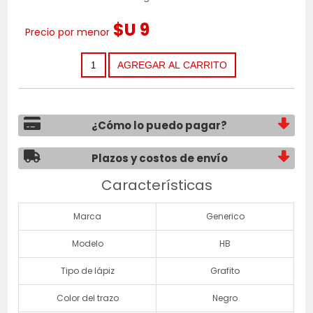
$U 9
Precio por menor
¿Cómo lo puedo pagar?
Plazos y costos de envío
Características
Marca
Generico
Modelo
HB
Tipo de lápiz
Grafito
Color del trazo
Negro