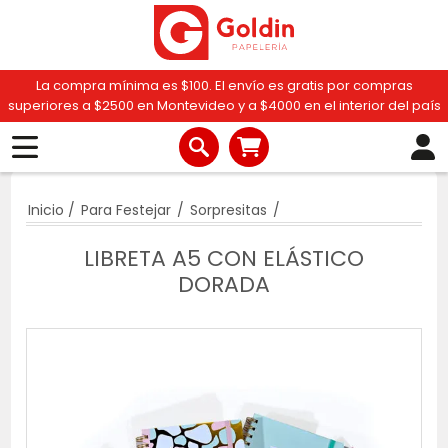
La compra mínima es $100. El envío es gratis por compras
superiores a $2500 en Montevideo y a $4000 en el interior del país
Inicio
/
Para Festejar
/
Sorpresitas
/
LIBRETA A5 CON ELÁSTICO
DORADA