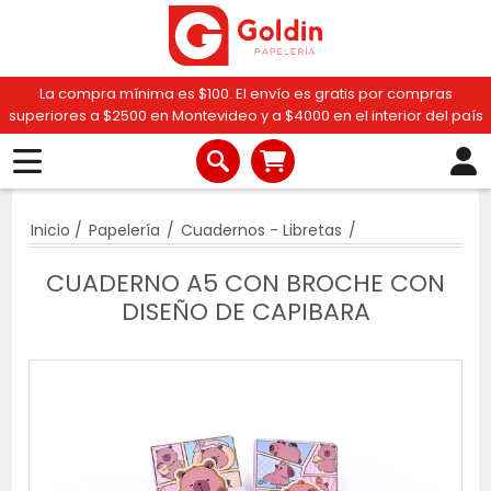
La compra mínima es $100. El envío es gratis por compras
superiores a $2500 en Montevideo y a $4000 en el interior del país
Inicio
/
Papelería
/
Cuadernos - Libretas
/
CUADERNO A5 CON BROCHE CON
DISEÑO DE CAPIBARA