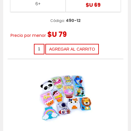
6+
$U 69
490-12
Código:
$U 79
Precio por menor