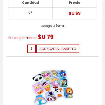
Cantidad
Precio
6+
$U 69
490-4
Código:
$U 79
Precio por menor