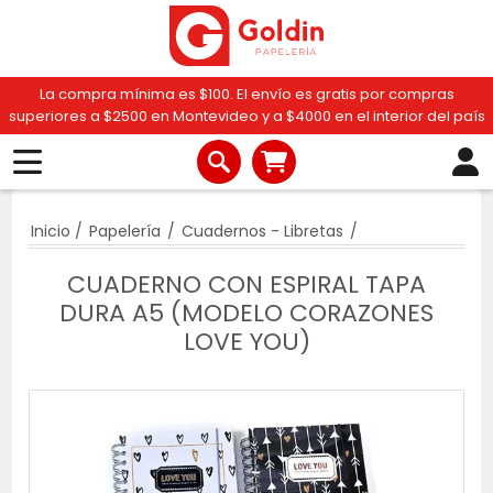
La compra mínima es $100. El envío es gratis por compras
superiores a $2500 en Montevideo y a $4000 en el interior del país
Inicio
/
Papelería
/
Cuadernos - Libretas
/
CUADERNO CON ESPIRAL TAPA
DURA A5 (MODELO CORAZONES
LOVE YOU)