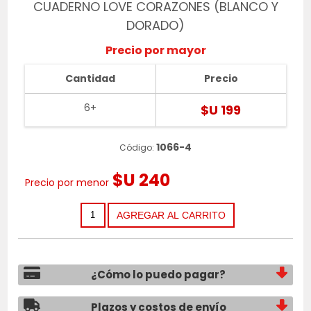
CUADERNO LOVE CORAZONES (BLANCO Y
DORADO)
Precio por mayor
Cantidad
Precio
6+
$U 199
1066-4
Código:
$U 240
Precio por menor
¿Cómo lo puedo pagar?
Plazos y costos de envío