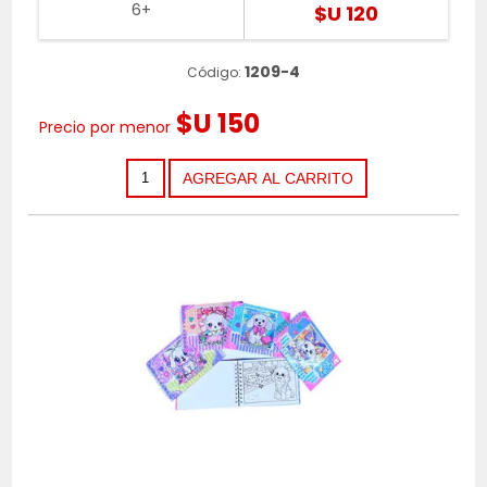
6+
$U 120
1209-4
Código:
$U 150
Precio por menor