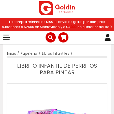
La compra mínima es $100. El envío es gratis por compras
superiores a $2500 en Montevideo y a $4000 en el interior del país
Inicio
/
Papelería
/
Libros Infantiles
/
LIBRITO INFANTIL DE PERRITOS
PARA PINTAR