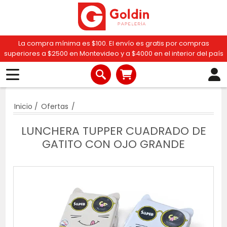
La compra mínima es $100. El envío es gratis por compras
superiores a $2500 en Montevideo y a $4000 en el interior del país
Inicio
/
Ofertas
/
LUNCHERA TUPPER CUADRADO DE
GATITO CON OJO GRANDE