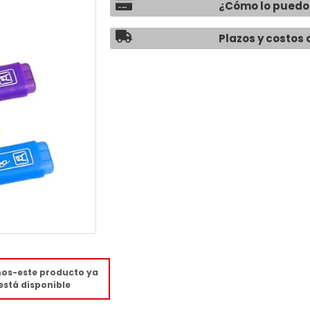
¿Cómo lo puedo
Plazos y costos 
mos-este producto ya
está disponible