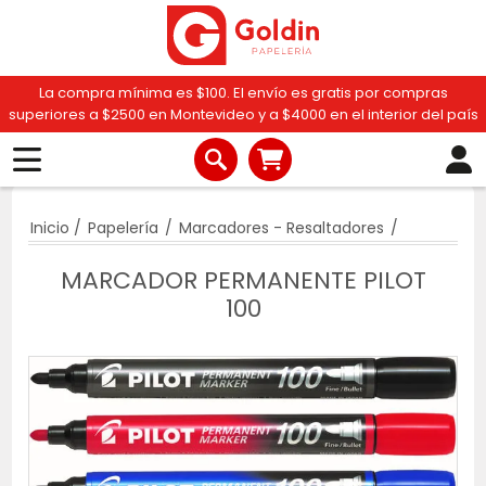
La compra mínima es $100. El envío es gratis por compras
superiores a $2500 en Montevideo y a $4000 en el interior del país
Inicio
/
Papelería
/
Marcadores - Resaltadores
/
MARCADOR PERMANENTE PILOT
100