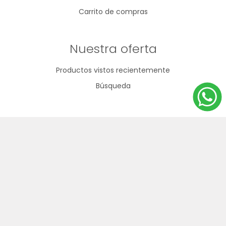
Carrito de compras
Nuestra oferta
Productos vistos recientemente
Búsqueda
092 796 530
2200 6835
info@goldin.com.uy
Arenal Grande 2423
Lunes a viernes de 9 a 17:30hs / Sábados de 9 a 13hs