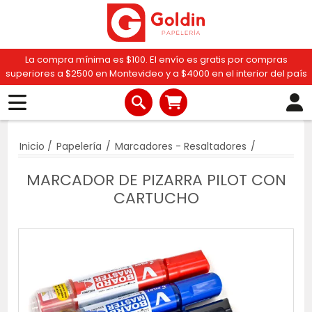
La compra mínima es $100. El envío es gratis por compras
superiores a $2500 en Montevideo y a $4000 en el interior del país
Inicio
/
Papelería
/
Marcadores - Resaltadores
/
MARCADOR DE PIZARRA PILOT CON
CARTUCHO