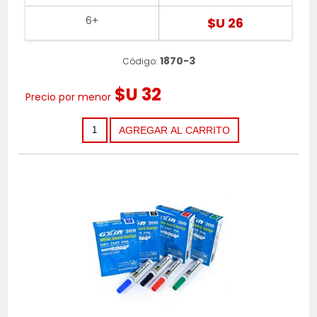
6+
$U 26
1870-3
Código:
$U 32
Precio por menor