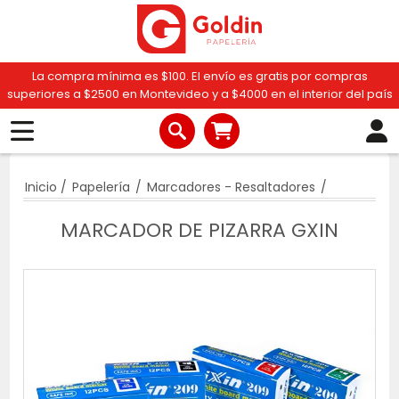
La compra mínima es $100. El envío es gratis por compras
superiores a $2500 en Montevideo y a $4000 en el interior del país
Inicio
/
Papelería
/
Marcadores - Resaltadores
/
MARCADOR DE PIZARRA GXIN