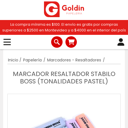
La compra mínima es $100. El envío es gratis por compras
superiores a $2500 en Montevideo y a $4000 en el interior del país
Inicio
/
Papelería
/
Marcadores - Resaltadores
/
MARCADOR RESALTADOR STABILO
BOSS (TONALIDADES PASTEL)