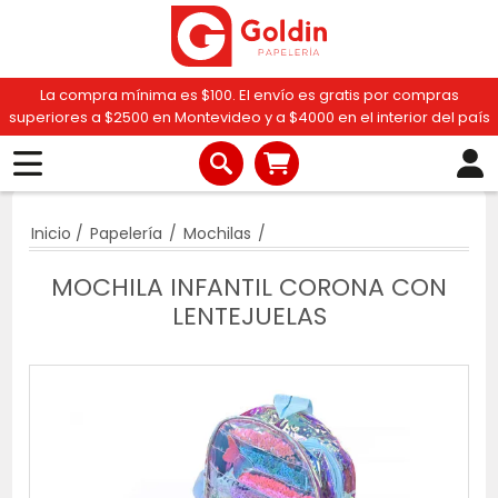
La compra mínima es $100. El envío es gratis por compras
superiores a $2500 en Montevideo y a $4000 en el interior del país
Inicio
/
Papelería
/
Mochilas
/
MOCHILA INFANTIL CORONA CON
LENTEJUELAS