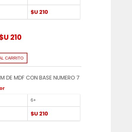
$U 210
$U 210
M DE MDF CON BASE NUMERO 7
or
6+
$U 210