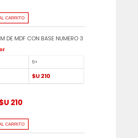
M DE MDF CON BASE NUMERO 3
or
6+
$U 210
$U 210