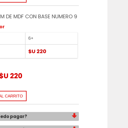
M DE MDF CON BASE NUMERO 9
or
6+
$U 220
$U 220
uedo pagar?