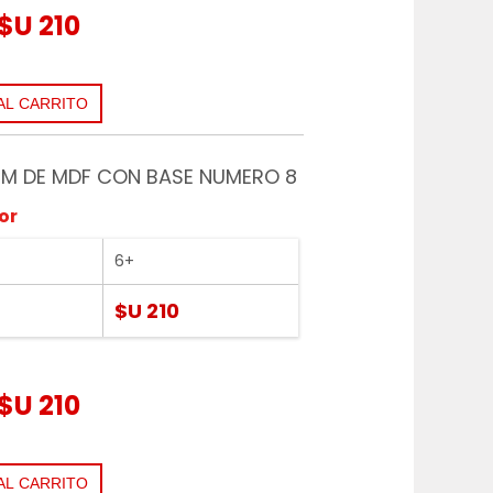
$U 210
M DE MDF CON BASE NUMERO 8
or
6+
$U 210
$U 210