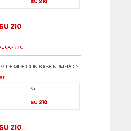
$U 210
$U 210
M DE MDF CON BASE NUMERO 2
or
6+
$U 210
$U 210