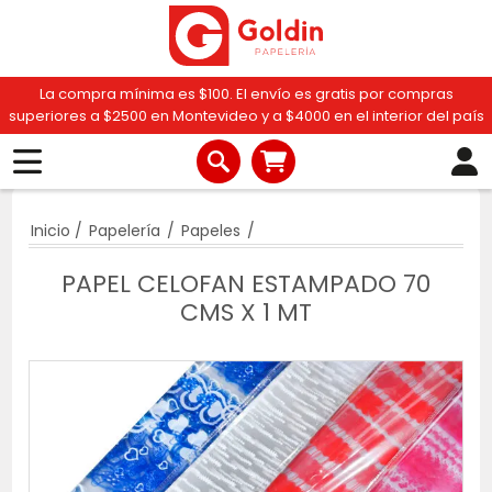
La compra mínima es $100. El envío es gratis por compras
superiores a $2500 en Montevideo y a $4000 en el interior del país
Inicio
/
Papelería
/
Papeles
/
PAPEL CELOFAN ESTAMPADO 70
CMS X 1 MT