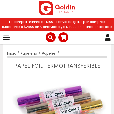
La compra mínima es $100. El envío es gratis por compras
superiores a $2500 en Montevideo y a $4000 en el interior del país
Inicio
/
Papelería
/
Papeles
/
PAPEL FOIL TERMOTRANSFERIBLE