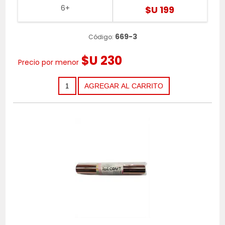
6+
$U 199
669-3
Código:
$U 230
Precio por menor