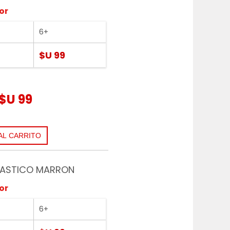
or
6+
$U 99
$U 99
PLASTICO MARRON
or
6+