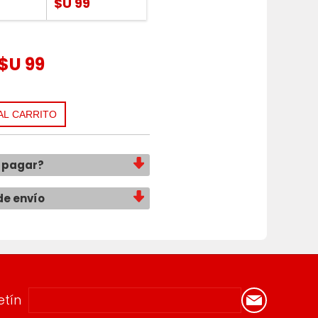
$U 99
$U 99
 pagar?
de envío
etín