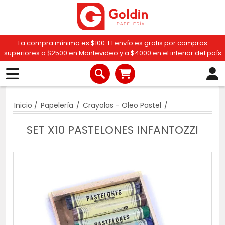
La compra mínima es $100. El envío es gratis por compras
superiores a $2500 en Montevideo y a $4000 en el interior del país
Inicio
/
Papelería
/
Crayolas - Oleo Pastel
/
SET X10 PASTELONES INFANTOZZI