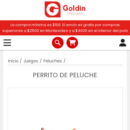
La compra mínima es $100. El envío es gratis por compras
superiores a $2500 en Montevideo y a $4000 en el interior del país
Inicio
/
Juegos
/
Peluches
/
PERRITO DE PELUCHE