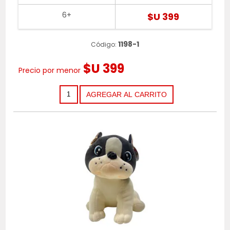
6+
$U 399
1198-1
Código:
$U 399
Precio por menor