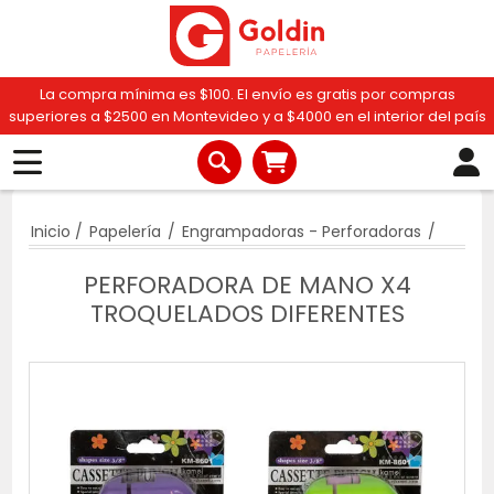
La compra mínima es $100. El envío es gratis por compras
superiores a $2500 en Montevideo y a $4000 en el interior del país
Inicio
/
Papelería
/
Engrampadoras - Perforadoras
/
PERFORADORA DE MANO X4
TROQUELADOS DIFERENTES