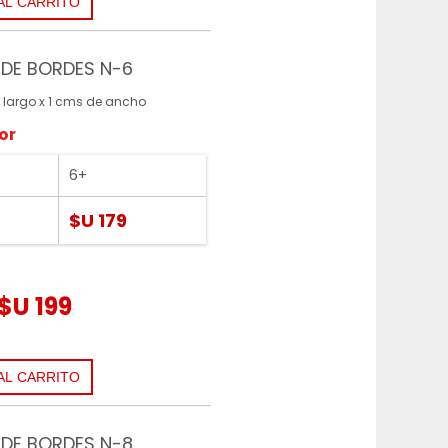
DE BORDES N-6
 largo x 1 cms de ancho
or
6+
$U 179
$U 199
DE BORDES N-8