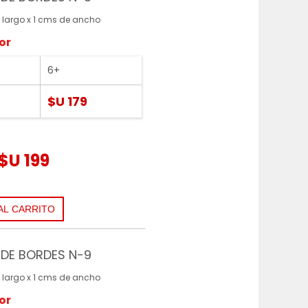
 largo x 1 cms de ancho
or
6+
$U 179
$U 199
DE BORDES N-9
 largo x 1 cms de ancho
or