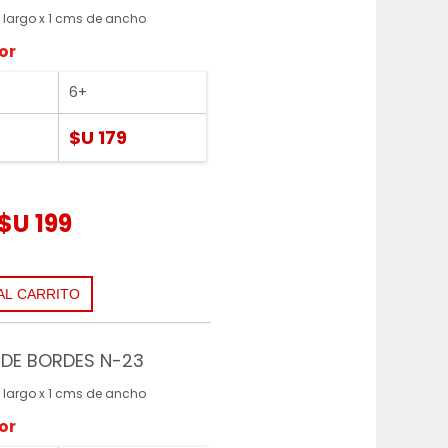
 largo x 1 cms de ancho
or
6+
$U 179
$U 199
DE BORDES N-23
 largo x 1 cms de ancho
or