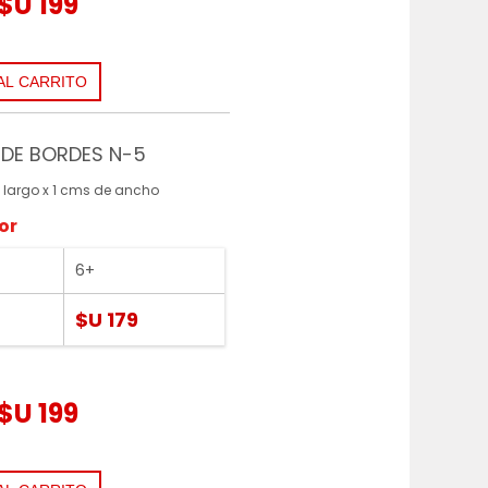
$U 199
DE BORDES N-5
 largo x 1 cms de ancho
or
6+
$U 179
$U 199