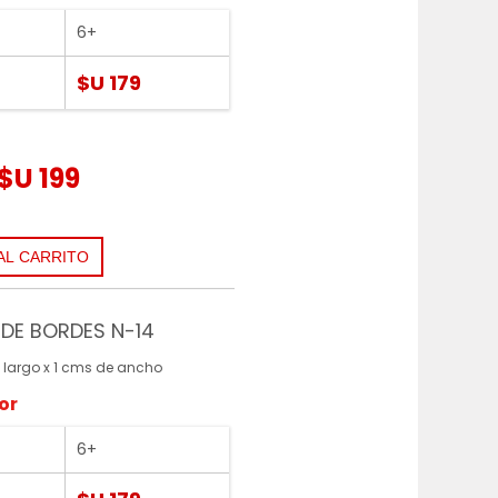
6+
$U 179
$U 199
DE BORDES N-14
 largo x 1 cms de ancho
or
6+