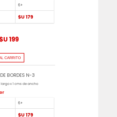
6+
$U 179
$U 199
DE BORDES N-3
 largo x 1 cms de ancho
or
6+
$U 179