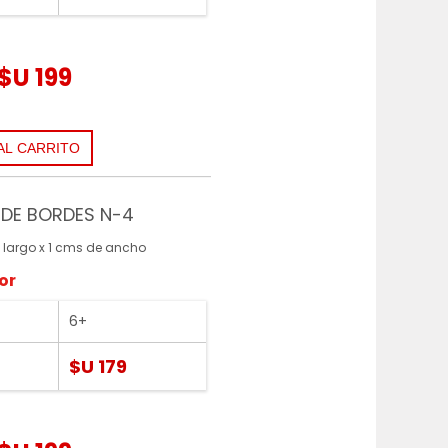
$U 199
DE BORDES N-4
 largo x 1 cms de ancho
or
6+
$U 179