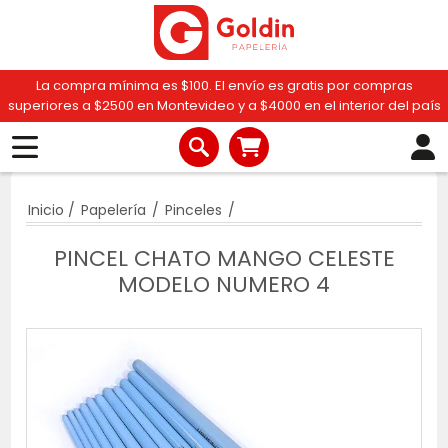
La compra mínima es $100. El envío es gratis por compras
superiores a $2500 en Montevideo y a $4000 en el interior del país
Inicio
/
Papelería
/
Pinceles
/
PINCEL CHATO MANGO CELESTE
MODELO NUMERO 4