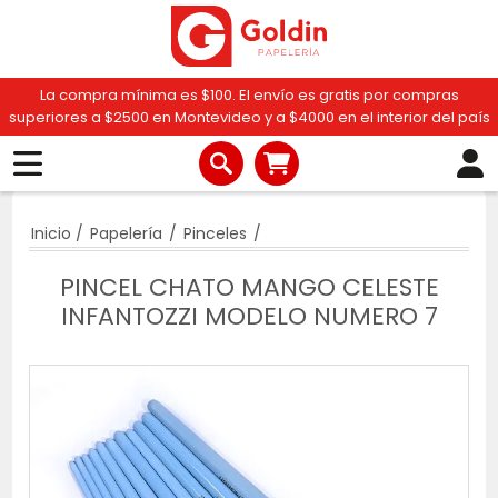
La compra mínima es $100. El envío es gratis por compras
superiores a $2500 en Montevideo y a $4000 en el interior del país
Inicio
/
Papelería
/
Pinceles
/
PINCEL CHATO MANGO CELESTE
INFANTOZZI MODELO NUMERO 7