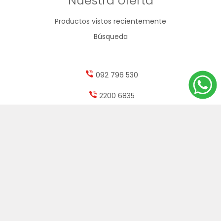
Nuestra oferta
Productos vistos recientemente
Búsqueda
092 796 530
2200 6835
info@goldin.com.uy
Arenal Grande 2423
Lunes a viernes de 9 a 17:30hs / Sábados de 9 a 13hs
Powered by
nopCommerce
Designed by
AgileWorks.com.uy
Copyright © 2026 Goldin Papelería. Clarmon S.A. - RUT 212983330014 -
Todos los derechos reservados.