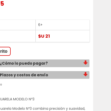
25
6+
$U 21
¿Cómo lo puedo pagar?
Plazos y costos de envío
CUARELA MODELO Nº3
cuarela Modelo Nº3 combina precisión y suavidad,