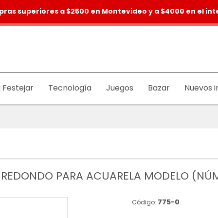
pras superiores a $2500 en Montevideo y a $4000 en el inte
 Festejar
Tecnología
Juegos
Bazar
Nuevos i
L REDONDO PARA ACUARELA MODELO (NÚM
775-0
Código: