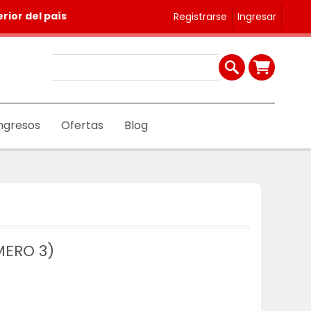
rior del país
Registrarse
Ingresar
ngresos
Ofertas
Blog
ERO 3)