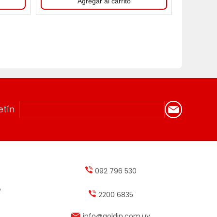
etín
092 796 530
e
2200 6835
info@goldin.com.uy