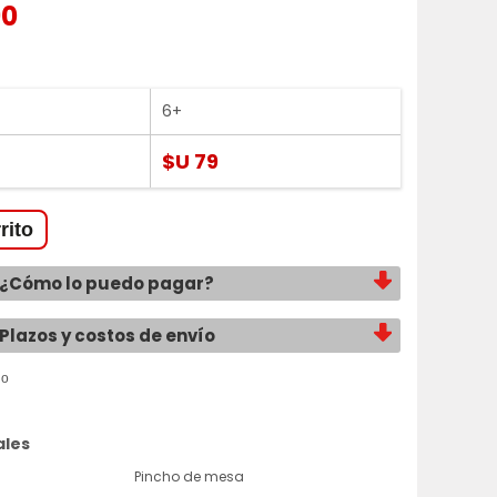
90
6+
$U 79
¿Cómo lo puedo pagar?
Plazos y costos de envío
ales
Pincho de mesa