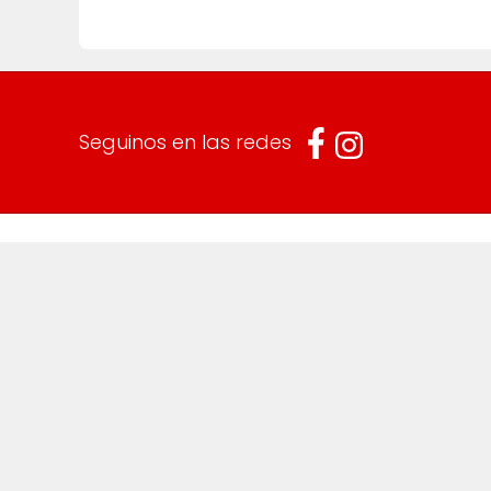
Seguinos en las redes
Información
Cuent
Envíos y devoluciones
Mi cuenta
Términos y Condiciones
Mis compr
Direccione
Carrito d