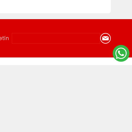
etín
092 796 530
e
2200 6835
info@goldin.com.uy
Arenal Grande 2423
Lunes a viernes de 9 a 17:30hs /