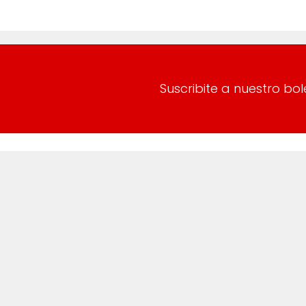
Suscribite a nuestro bol
a
Nuestra oferta
Productos vistos recientement
as
Búsqueda
s
e compras