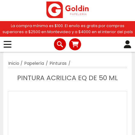
La compra mínima es $100. El envío es gratis por compras
superiores a $2500 en Montevideo y a $4000 en el interior del país
Inicio
/
Papelería
/
Pinturas
/
PINTURA ACRILICA EQ DE 50 ML