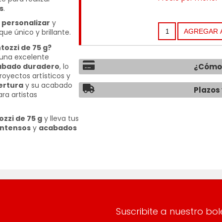
s
.
a
personalizar
y
ue único y brillante.
ntozzi de 75 g?
 una excelente
¿Cómo 
abado duradero
, lo
royectos artísticos y
ertura
y su acabado
Plazos 
ra artistas
ozzi de 75 g
y lleva tus
intensos
y
acabados
Suscribite a nuestro bol