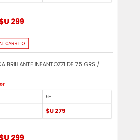
$U 299
CA BRILLANTE INFANTOZZI DE 75 GRS /
or
6+
$U 279
$U 299