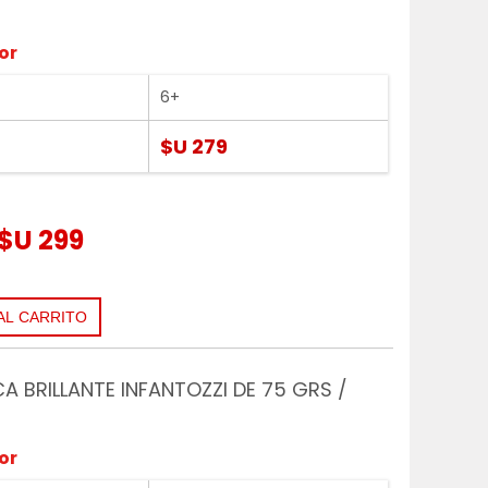
or
6+
$U 279
$U 299
CA BRILLANTE INFANTOZZI DE 75 GRS /
or