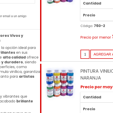
Cantidad
Precio
760-2
Código:
lores Vivos y
Precio por menor
s
 la opción ideal para
illantes
en sus
de
alta calidad
ofrece
e y duradero
, siendo
uperficies, como
PINTURA VINILI
ula vinílica, garantiza
 tanto para
artistas
NARANJA
Precio por may
 y vibrantes que
Cantidad
n acabado
brillante
Precio