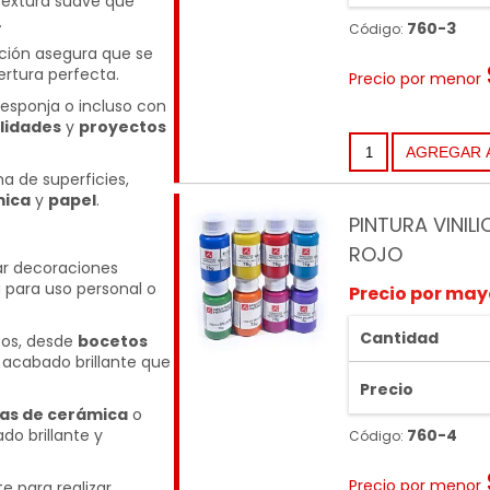
textura suave que
.
760-3
Código:
ación asegura que se
rtura perfecta.
Precio por menor
, esponja o incluso con
lidades
y
proyectos
 de superficies,
mica
y
papel
.
PINTURA VINILI
ROJO
ear decoraciones
a para uso personal o
Precio por may
Cantidad
icos, desde
bocetos
 acabado brillante que
Precio
ras de cerámica
o
o brillante y
760-4
Código:
Precio por menor
te para realizar