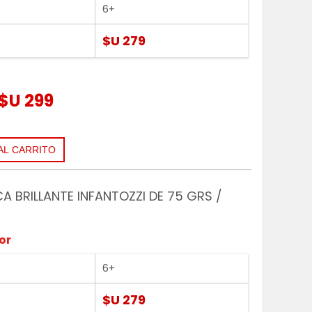
6+
$U 279
$U 299
CA BRILLANTE INFANTOZZI DE 75 GRS /
or
6+
$U 279