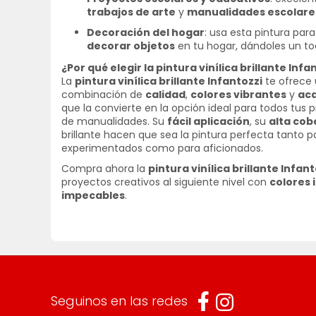
trabajos de arte
y
manualidades escolare
Decoración del hogar
: usa esta pintura par
decorar objetos
en tu hogar, dándoles un toq
¿Por qué elegir la pintura vinílica brillante Infa
La
pintura vinílica brillante Infantozzi
te ofrece
combinación de
calidad
,
colores vibrantes
y
ac
que la convierte en la opción ideal para todos tus p
de manualidades. Su
fácil aplicación
, su
alta cob
brillante hacen que sea la pintura perfecta tanto pa
experimentados como para aficionados.
Compra ahora la
pintura vinílica brillante Infant
proyectos creativos al siguiente nivel con
colores 
impecables
.
Seguinos en las redes