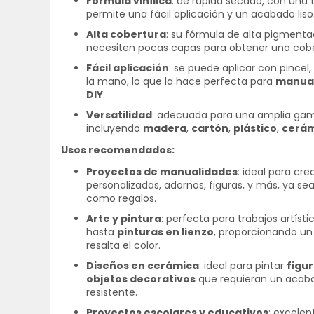
Fórmula vinílica
: de rápida secado, con una 
permite una fácil aplicación y un acabado liso
Alta cobertura
: su fórmula de alta pigment
necesiten pocas capas para obtener una cobe
Fácil aplicación
: se puede aplicar con pincel
la mano, lo que la hace perfecta para
manua
DIY
.
Versatilidad
: adecuada para una amplia gama
incluyendo
madera
,
cartón
,
plástico
,
cerá
Usos recomendados:
Proyectos de manualidades
: ideal para cr
personalizadas, adornos, figuras, y más, ya se
como regalos.
Arte y pintura
: perfecta para trabajos artíst
hasta
pinturas en lienzo
, proporcionando un
resalta el color.
Diseños en cerámica
: ideal para pintar
figu
objetos decorativos
que requieran un acabad
resistente.
Proyectos escolares y educativos
: excelen