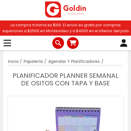
La compra mínima es $100. El envío es gratis por compras
superiores a $2500 en Montevideo y a $4000 en el interior del país
Inicio
/
Papelería
/
Agendas Y Planificadores
/
PLANIFICADOR PLANNER SEMANAL
DE OSITOS CON TAPA Y BASE