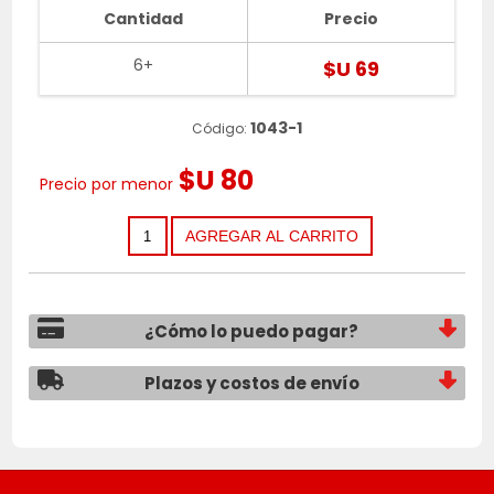
Cantidad
Precio
6+
$U 69
1043-1
Código:
$U 80
Precio por menor
¿Cómo lo puedo pagar?
Plazos y costos de envío