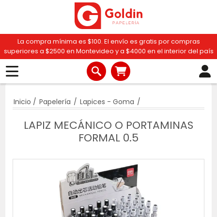
La compra mínima es $100. El envío es gratis por compras
superiores a $2500 en Montevideo y a $4000 en el interior del país
Inicio
/
Papelería
/
Lapices - Goma
/
LAPIZ MECÁNICO O PORTAMINAS
FORMAL 0.5