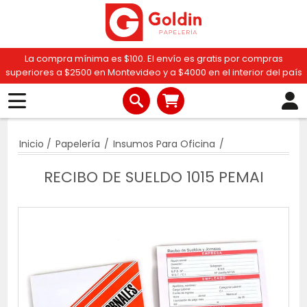
La compra mínima es $100. El envío es gratis por compras
superiores a $2500 en Montevideo y a $4000 en el interior del país
Inicio
/
Papelería
/
Insumos Para Oficina
/
RECIBO DE SUELDO 1015 PEMAI