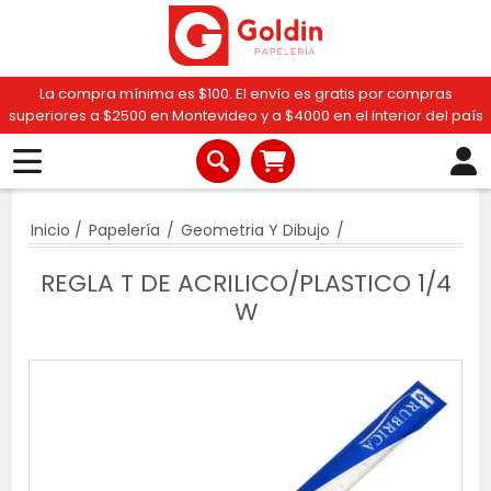
La compra mínima es $100. El envío es gratis por compras
superiores a $2500 en Montevideo y a $4000 en el interior del país
Inicio
/
Papelería
/
Geometria Y Dibujo
/
REGLA T DE ACRILICO/PLASTICO 1/4
W