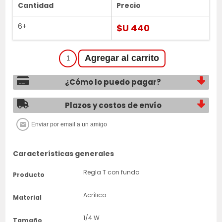
Cantidad
Precio
6+
$U 440
¿Cómo lo puedo pagar?
Plazos y costos de envío
Características generales
Regla T con funda
Producto
Acrílico
Material
1/4 W
Tamaño