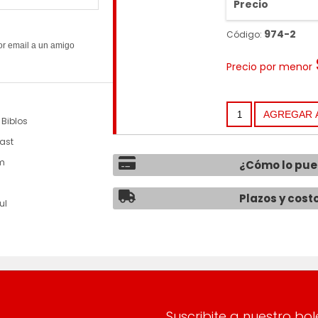
Precio
974-2
Código:
Precio por menor
 Biblos
last
cm
¿Cómo lo pu
Plazos y cost
ul
Suscribite a nuestro bol