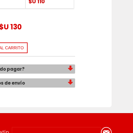
$U 110
$U 130
edo pagar?
os de envío
etín