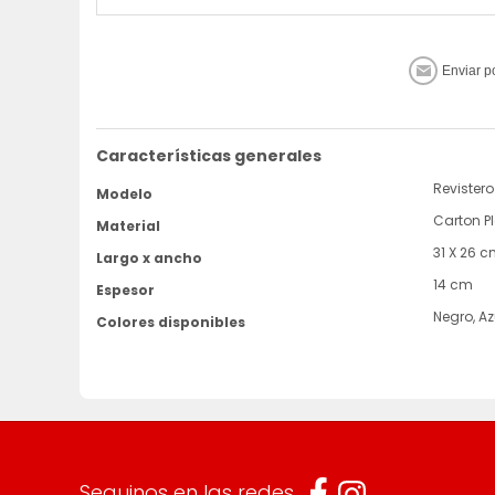
Características generales
Revistero
Modelo
Carton P
Material
31 X 26 
Largo x ancho
14 cm
Espesor
Negro, Az
Colores disponibles
Seguinos en las redes