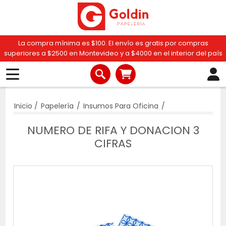
La compra mínima es $100. El envío es gratis por compras
superiores a $2500 en Montevideo y a $4000 en el interior del país
Inicio
/
Papelería
/
Insumos Para Oficina
/
NUMERO DE RIFA Y DONACION 3
CIFRAS