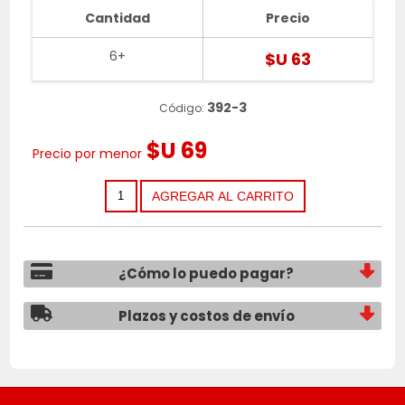
Cantidad
Precio
6+
$U 63
392-3
Código:
$U 69
Precio por menor
¿Cómo lo puedo pagar?
Plazos y costos de envío