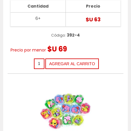
Cantidad
Precio
6+
$U 63
392-4
Código:
$U 69
Precio por menor