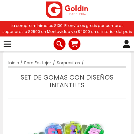
La compra mínima es $100. El envío es gratis por compras
superiores a $2500 en Montevideo y a $4000 en el interior del país
Inicio
/
Para Festejar
/
Sorpresitas
/
SET DE GOMAS CON DISEÑOS
INFANTILES