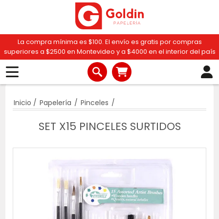
La compra mínima es $100. El envío es gratis por compras
superiores a $2500 en Montevideo y a $4000 en el interior del país
Inicio
/
Papelería
/
Pinceles
/
SET X15 PINCELES SURTIDOS