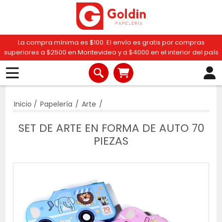
La compra mínima es $100. El envío es gratis por compras
superiores a $2500 en Montevideo y a $4000 en el interior del país
Inicio
/
Papelería
/
Arte
/
SET DE ARTE EN FORMA DE AUTO 70
PIEZAS