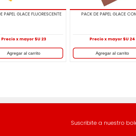
E PAPEL GLACE FLUORESCENTE
PACK DE PAPEL GLACE CO
Precio x mayor $U 23
Precio x mayor $U 24
Suscribite a nuestro bol