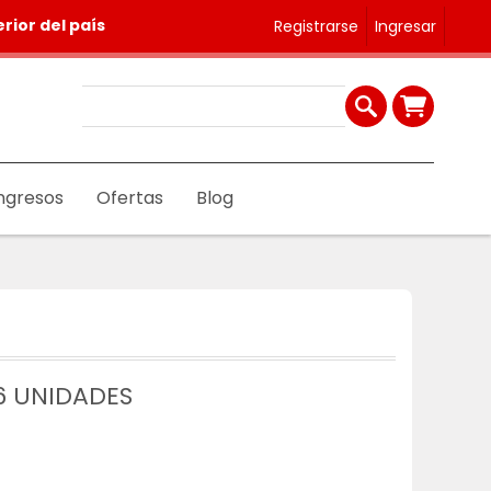
rior del país
Registrarse
Ingresar
ngresos
Ofertas
Blog
6 UNIDADES