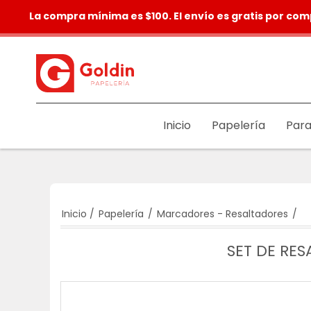
La compra mínima es $100. El envío es gratis por com
Inicio
Papelería
Para
Inicio
/
Papelería
/
Marcadores - Resaltadores
/
SET DE RE