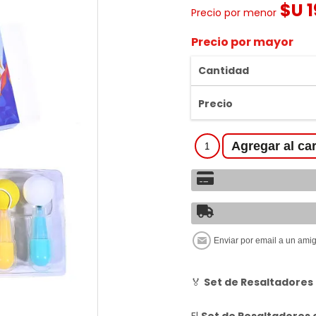
$U 1
Precio por menor
Precio por mayor
Cantidad
Precio
🏅
Set de Resaltadores
El
Set de Resaltadores