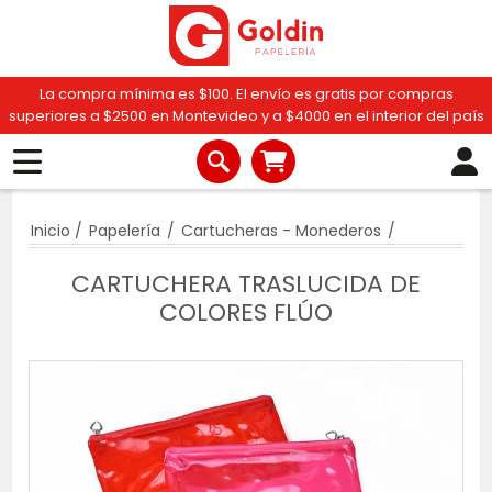
La compra mínima es $100. El envío es gratis por compras
superiores a $2500 en Montevideo y a $4000 en el interior del país
Inicio
/
Papelería
/
Cartucheras - Monederos
/
CARTUCHERA TRASLUCIDA DE
COLORES FLÚO