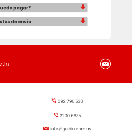
puedo pagar?
ostos de envío
etín
092 796 530
e
2200 6835
info@goldin.com.uy