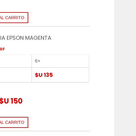
UA EPSON MAGENTA
or
6+
$U 135
$U 150