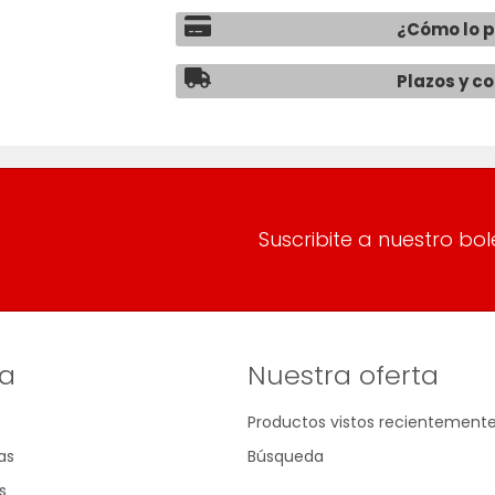
¿Cómo lo 
Plazos y c
Suscribite a nuestro bol
a
Nuestra oferta
Productos vistos recientement
as
Búsqueda
s