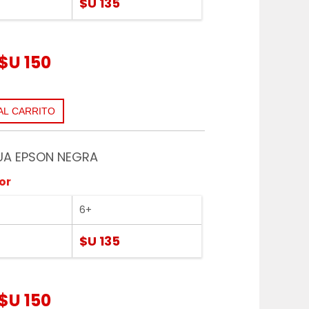
$U 135
$U 150
UA EPSON NEGRA
or
6+
$U 135
$U 150