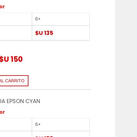
or
6+
$U 135
$U 150
UA EPSON CYAN
or
6+