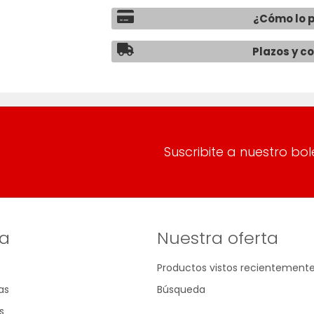
¿Cómo lo 
Plazos y c
Suscribite a nuestro bol
a
Nuestra oferta
Productos vistos recientement
as
Búsqueda
s