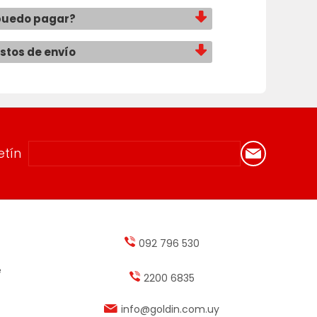
puedo pagar?
ostos de envío
etín
092 796 530
e
2200 6835
info@goldin.com.uy