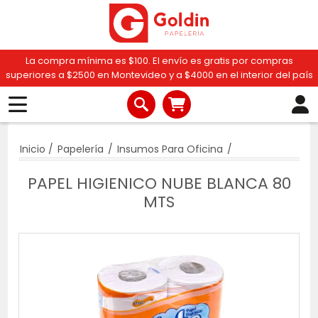
La compra mínima es $100. El envío es gratis por compras
superiores a $2500 en Montevideo y a $4000 en el interior del país
Inicio
/
Papelería
/
Insumos Para Oficina
/
PAPEL HIGIENICO NUBE BLANCA 80
MTS