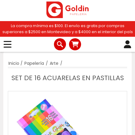
La compra mínima es $100. El envío es gratis por compras
superiores a $2500 en Montevideo y a $4000 en el interior del país
Inicio
/
Papelería
/
Arte
/
SET DE 16 ACUARELAS EN PASTILLAS