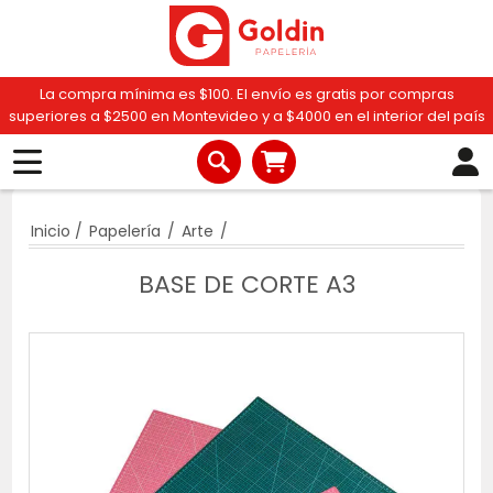
La compra mínima es $100. El envío es gratis por compras
superiores a $2500 en Montevideo y a $4000 en el interior del país
Inicio
/
Papelería
/
Arte
/
BASE DE CORTE A3