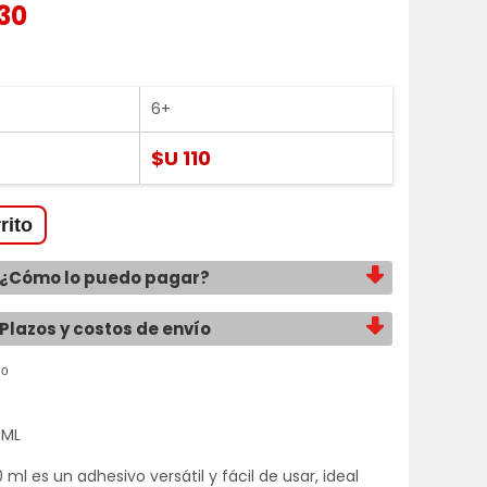
30
6+
$U 110
¿Cómo lo puedo pagar?
Plazos y costos de envío
 ML
0 ml es un adhesivo versátil y fácil de usar, ideal