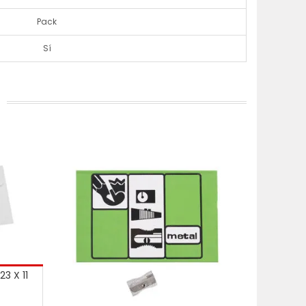
Pack
Sí
3 X 11