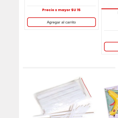
Precio x mayor $U 15