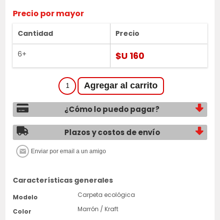
Precio por mayor
Cantidad
Precio
6+
$U 160
¿Cómo lo puedo pagar?
Plazos y costos de envío
Características generales
Carpeta ecológica
Modelo
Marrón / Kraft
Color