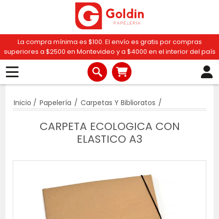
La compra mínima es $100. El envío es gratis por compras
superiores a $2500 en Montevideo y a $4000 en el interior del país
Inicio
/
Papelería
/
Carpetas Y Biblioratos
/
CARPETA ECOLOGICA CON
ELASTICO A3